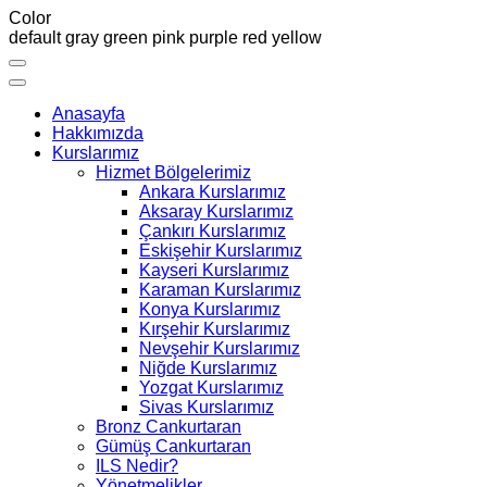
Color
default
gray
green
pink
purple
red
yellow
Anasayfa
Hakkımızda
Kurslarımız
Hizmet Bölgelerimiz
Ankara Kurslarımız
Aksaray Kurslarımız
Çankırı Kurslarımız
Eskişehir Kurslarımız
Kayseri Kurslarımız
Karaman Kurslarımız
Konya Kurslarımız
Kırşehir Kurslarımız
Nevşehir Kurslarımız
Niğde Kurslarımız
Yozgat Kurslarımız
Sivas Kurslarımız
Bronz Cankurtaran
Gümüş Cankurtaran
ILS Nedir?
Yönetmelikler