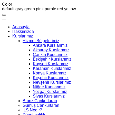
Color
default
gray
green
pink
purple
red
yellow
Anasayfa
Hakkımızda
Kurslarımız
Hizmet Bölgelerimiz
Ankara Kurslarımız
Aksaray Kurslarımız
Çankırı Kurslarımız
Eskişehir Kurslarımız
Kayseri Kurslarımız
Karaman Kurslarımız
Konya Kurslarımız
Kırşehir Kurslarımız
Nevşehir Kurslarımız
Niğde Kurslarımız
Yozgat Kurslarımız
Sivas Kurslarımız
Bronz Cankurtaran
Gümüş Cankurtaran
ILS Nedir?
Yönetmelikler