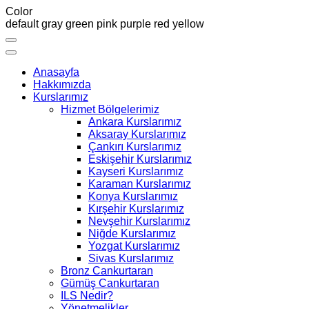
Color
default
gray
green
pink
purple
red
yellow
Anasayfa
Hakkımızda
Kurslarımız
Hizmet Bölgelerimiz
Ankara Kurslarımız
Aksaray Kurslarımız
Çankırı Kurslarımız
Eskişehir Kurslarımız
Kayseri Kurslarımız
Karaman Kurslarımız
Konya Kurslarımız
Kırşehir Kurslarımız
Nevşehir Kurslarımız
Niğde Kurslarımız
Yozgat Kurslarımız
Sivas Kurslarımız
Bronz Cankurtaran
Gümüş Cankurtaran
ILS Nedir?
Yönetmelikler